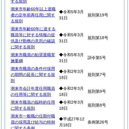
する規則
潮来市年齢60年以上退職
◆令和5年3月
者の定年前再任用に関す
規則第19号
31日
る規則
潮来市年齢60年に達する
職員等に対する情報の提
◆令和5年3月
規則第18号
供及び勤務の意思の確認
31日
に関する規則
潮来市職員の勧奨退職実
◆令和5年3月
訓令第5号
施要綱
31日
潮来市職員の条件付採用
◆令和2年3月
の期間の延長に関する規
規則第7号
18日
則
潮来市会計年度任用職員
◆令和2年3月
規則第9号
の任用等に関する規則
18日
潮来市職員の臨時的任用
◆令和2年3月
規則第8号
に関する規則
18日
潮来市一般職の任期付職
◆平成27年12
員の採用及び給与の特例
条例第26号
月18日
に関する条例