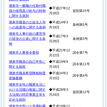
潮来市一般職の任期付職
◆平成27年12
員の採用及び給与の特例
規則第15号
月28日
に関する規則
潮来市職員の公益法人等
◆平成14年3
条例第5号
への派遣等に関する条例
月18日
潮来市人事行政の運営等
◆平成17年3
の状況の公表に関する条
条例第3号
月28日
例
◆平成21年12
潮来市人事発令要領
訓令第7号
月22日
潮来市職員の自己申告に
◆平成19年9
訓令第11号
関する規程
月18日
潮来市職員希望降格制度
◆平成24年2
訓令第4号
実施要綱
月10日
潮来市女性の職業生活に
おける活躍の推進に関す
◆平成28年3
規則第12号
る法律の特定事業主等を
月24日
定める規則
潮来市中型バス等運転嘱
◆平成18年12