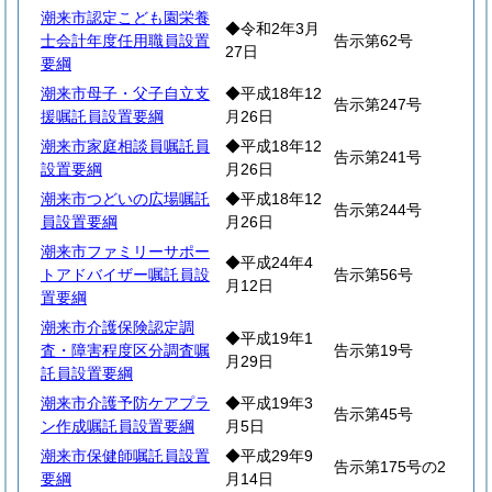
潮来市認定こども園栄養
◆令和2年3月
士会計年度任用職員設置
告示第62号
27日
要綱
潮来市母子・父子自立支
◆平成18年12
告示第247号
援嘱託員設置要綱
月26日
潮来市家庭相談員嘱託員
◆平成18年12
告示第241号
設置要綱
月26日
潮来市つどいの広場嘱託
◆平成18年12
告示第244号
員設置要綱
月26日
潮来市ファミリーサポー
◆平成24年4
トアドバイザー嘱託員設
告示第56号
月12日
置要綱
潮来市介護保険認定調
◆平成19年1
査・障害程度区分調査嘱
告示第19号
月29日
託員設置要綱
潮来市介護予防ケアプラ
◆平成19年3
告示第45号
ン作成嘱託員設置要綱
月5日
潮来市保健師嘱託員設置
◆平成29年9
告示第175号の2
要綱
月14日