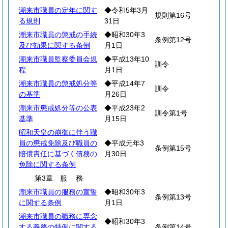
潮来市職員の定年に関す
◆令和5年3月
規則第16号
る規則
31日
潮来市職員の懲戒の手続
◆昭和30年3
条例第12号
及び効果に関する条例
月1日
潮来市職員監察委員会規
◆平成13年10
訓令
程
月1日
潮来市職員の懲戒処分等
◆平成14年7
訓令
の基準
月26日
潮来市懲戒処分等の公表
◆平成23年2
訓令第1号
基準
月15日
昭和天皇の崩御に伴う職
員の懲戒免除及び職員の
◆平成元年3
条例第15号
賠償責任に基づく債務の
月30日
免除に関する条例
第3章
服
務
潮来市職員の服務の宣誓
◆昭和30年3
条例第13号
に関する条例
月1日
潮来市職員の職務に専念
◆昭和30年3
する義務の特例に関する
条例第14号