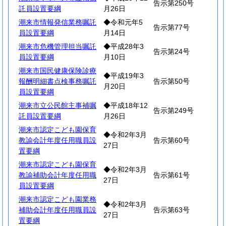
告示第250号
託員設置要綱
月26日
潮来市情報発信業務嘱託
◆令和元年5
告示第77号
員設置要綱
月14日
潮来市危機管理担当嘱託
◆平成28年3
告示第24号
員設置要綱
月10日
潮来市国民健康保険診療
◆平成19年3
報酬明細書点検事務嘱託
告示第50号
月20日
員設置要綱
潮来市立公民館主事補嘱
◆平成18年12
告示第249号
託員設置要綱
月26日
潮来市認定こども園保育
◆令和2年3月
教諭会計年度任用職員設
告示第60号
27日
置要綱
潮来市認定こども園保育
◆令和2年3月
教諭補助会計年度任用職
告示第61号
27日
員設置要綱
潮来市認定こども園業務
◆令和2年3月
補助会計年度任用職員設
告示第63号
27日
置要綱