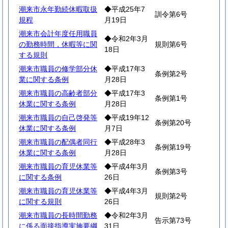
潮来市永年勤続休暇取扱
◆平成25年7
訓令第6号
規程
月19日
潮来市会計年度任用職員
◆令和2年3月
の勤務時間，休暇等に関
規則第6号
18日
する規則
潮来市職員の修学部分休
◆平成17年3
条例第2号
業に関する条例
月28日
潮来市職員の高齢者部分
◆平成17年3
条例第1号
休業に関する条例
月28日
潮来市職員の自己啓発等
◆平成19年12
条例第20号
休業に関する条例
月7日
潮来市職員の配偶者同行
◆平成28年3
条例第19号
休業に関する条例
月28日
潮来市職員の育児休業等
◆平成4年3月
条例第3号
に関する条例
26日
潮来市職員の育児休業等
◆平成4年3月
規則第2号
に関する規則
26日
潮来市職員の長時間勤務
◆令和2年3月
告示第73号
に係る面接指導実施要綱
31日