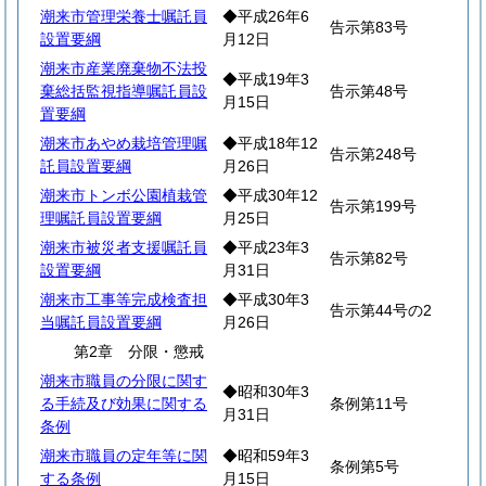
潮来市管理栄養士嘱託員
◆平成26年6
告示第83号
設置要綱
月12日
潮来市産業廃棄物不法投
◆平成19年3
棄総括監視指導嘱託員設
告示第48号
月15日
置要綱
潮来市あやめ栽培管理嘱
◆平成18年12
告示第248号
託員設置要綱
月26日
潮来市トンボ公園植栽管
◆平成30年12
告示第199号
理嘱託員設置要綱
月25日
潮来市被災者支援嘱託員
◆平成23年3
告示第82号
設置要綱
月31日
潮来市工事等完成検査担
◆平成30年3
告示第44号の2
当嘱託員設置要綱
月26日
第2章 分限・懲戒
潮来市職員の分限に関す
◆昭和30年3
る手続及び効果に関する
条例第11号
月31日
条例
潮来市職員の定年等に関
◆昭和59年3
条例第5号
する条例
月15日