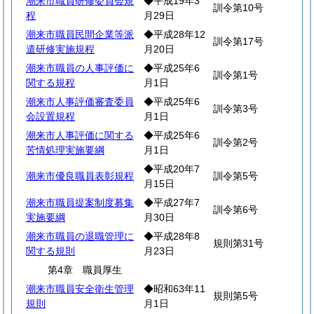
潮来市職員研修委員会規
◆平成19年3
訓令第10号
程
月29日
潮来市職員民間企業等派
◆平成28年12
訓令第17号
遣研修実施規程
月20日
潮来市職員の人事評価に
◆平成25年6
訓令第1号
関する規程
月1日
潮来市人事評価審査委員
◆平成25年6
訓令第3号
会設置規程
月1日
潮来市人事評価に関する
◆平成25年6
訓令第2号
苦情処理実施要綱
月1日
◆平成20年7
潮来市優良職員表彰規程
訓令第5号
月15日
潮来市職員提案制度募集
◆平成27年7
訓令第6号
実施要綱
月30日
潮来市職員の退職管理に
◆平成28年8
規則第31号
関する規則
月23日
第4章 職員厚生
潮来市職員安全衛生管理
◆昭和63年11
規則第5号
規則
月1日