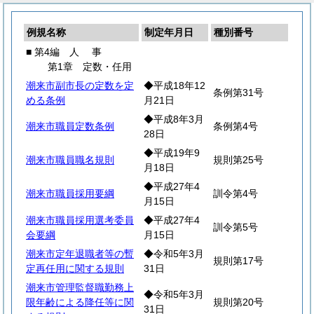
例規名称
制定年月日
種別番号
■ 第4編
人
事
第1章 定数・任用
潮来市副市長の定数を定
◆平成18年12
条例第31号
める条例
月21日
◆平成8年3月
潮来市職員定数条例
条例第4号
28日
◆平成19年9
潮来市職員職名規則
規則第25号
月18日
◆平成27年4
潮来市職員採用要綱
訓令第4号
月15日
潮来市職員採用選考委員
◆平成27年4
訓令第5号
会要綱
月15日
潮来市定年退職者等の暫
◆令和5年3月
規則第17号
定再任用に関する規則
31日
潮来市管理監督職勤務上
◆令和5年3月
限年齢による降任等に関
規則第20号
31日