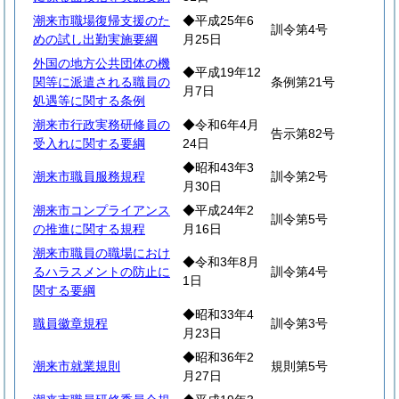
潮来市職場復帰支援のた
◆平成25年6
訓令第4号
めの試し出勤実施要綱
月25日
外国の地方公共団体の機
◆平成19年12
関等に派遣される職員の
条例第21号
月7日
処遇等に関する条例
潮来市行政実務研修員の
◆令和6年4月
告示第82号
受入れに関する要綱
24日
◆昭和43年3
潮来市職員服務規程
訓令第2号
月30日
潮来市コンプライアンス
◆平成24年2
訓令第5号
の推進に関する規程
月16日
潮来市職員の職場におけ
◆令和3年8月
るハラスメントの防止に
訓令第4号
1日
関する要綱
◆昭和33年4
職員徽章規程
訓令第3号
月23日
◆昭和36年2
潮来市就業規則
規則第5号
月27日