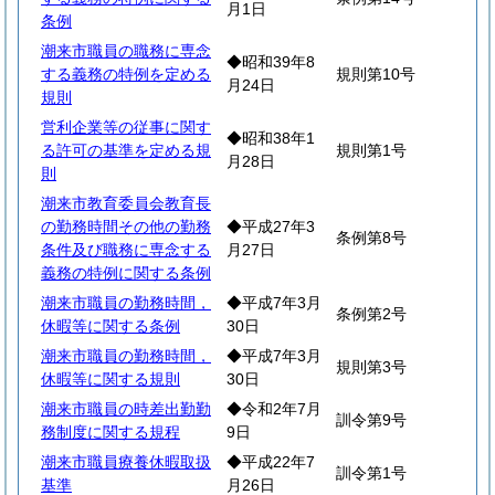
月1日
条例
潮来市職員の職務に専念
◆昭和39年8
する義務の特例を定める
規則第10号
月24日
規則
営利企業等の従事に関す
◆昭和38年1
る許可の基準を定める規
規則第1号
月28日
則
潮来市教育委員会教育長
の勤務時間その他の勤務
◆平成27年3
条例第8号
条件及び職務に専念する
月27日
義務の特例に関する条例
潮来市職員の勤務時間，
◆平成7年3月
条例第2号
休暇等に関する条例
30日
潮来市職員の勤務時間，
◆平成7年3月
規則第3号
休暇等に関する規則
30日
潮来市職員の時差出勤勤
◆令和2年7月
訓令第9号
務制度に関する規程
9日
潮来市職員療養休暇取扱
◆平成22年7
訓令第1号
基準
月26日