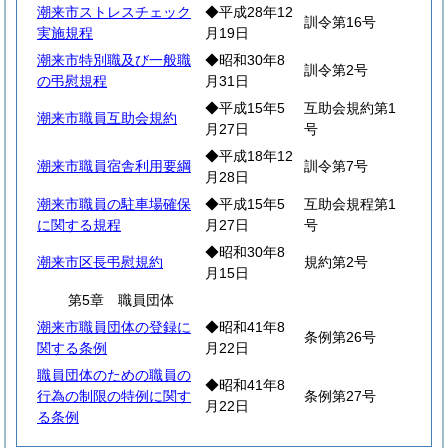
潮来市ストレスチェック
◆平成28年12
訓令第16号
実施規程
月19日
潮来市特別職及び一般職
◆昭和30年8
訓令第2号
の弔慰規程
月31日
◆平成15年5
互助会規約第1
潮来市職員互助会規約
月27日
号
◆平成18年12
潮来市職員宿舎利用要綱
訓令第7号
月28日
潮来市職員の駐車場確保
◆平成15年5
互助会規程第1
に関する規程
月27日
号
◆昭和30年8
潮来市区長弔慰規約
規約第2号
月15日
第5章 職員団体
潮来市職員団体の登録に
◆昭和41年8
条例第26号
関する条例
月22日
職員団体のための職員の
◆昭和41年8
行為の制限の特例に関す
条例第27号
月22日
る条例