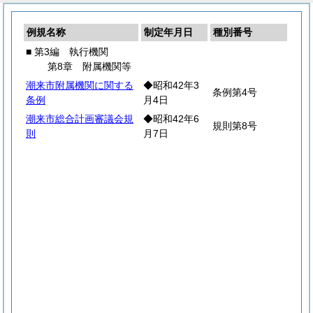
例規名称
制定年月日
種別番号
■ 第3編 執行機関
第8章 附属機関等
潮来市附属機関に関する
◆昭和42年3
条例第4号
条例
月4日
潮来市総合計画審議会規
◆昭和42年6
規則第8号
則
月7日