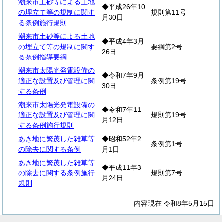
潮来市土砂等による土地
◆平成26年10
の埋立て等の規制に関す
規則第11号
月30日
る条例施行規則
潮来市土砂等による土地
◆平成4年3月
の埋立て等の規制に関す
要綱第2号
26日
る条例指導要綱
潮来市太陽光発電設備の
◆令和7年9月
適正な設置及び管理に関
条例第19号
30日
する条例
潮来市太陽光発電設備の
◆令和7年11
適正な設置及び管理に関
規則第19号
月12日
する条例施行規則
あき地に繁茂した雑草等
◆昭和52年2
条例第1号
の除去に関する条例
月1日
あき地に繁茂した雑草等
◆平成11年3
の除去に関する条例施行
規則第7号
月24日
規則
内容現在 令和8年5月15日