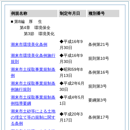
例規名称
制定年月日
種別番号
■ 第8編
厚
生
第4章 環境保全
第3節 環境美化
◆平成16年9
潮来市環境美化条例
条例第21号
月30日
潮来市環境美化条例施行
◆平成16年9
規則第10号
規則
月30日
潮来市土採取事業規制条
◆昭和59年8
条例第16号
例
月13日
潮来市土採取事業規制条
◆平成2年6月
規則第3号
例施行規則
30日
潮来市土採取事業規制条
◆平成4年5月
要綱第3号
例指導要綱
1日
潮来市土砂等による土地
◆平成20年3
の埋立て等の規制に関す
条例第17号
月17日
る条例