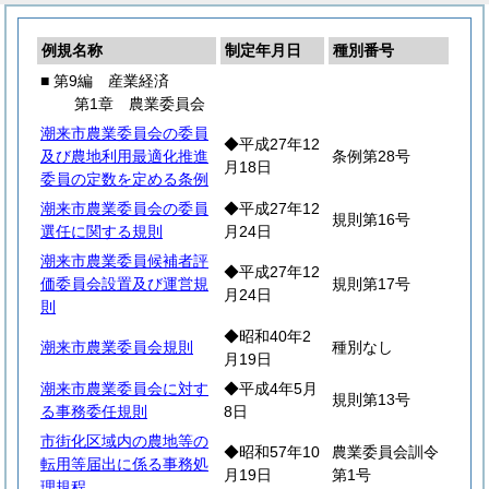
例規名称
制定年月日
種別番号
■ 第9編 産業経済
第1章 農業委員会
潮来市農業委員会の委員
◆平成27年12
及び農地利用最適化推進
条例第28号
月18日
委員の定数を定める条例
潮来市農業委員会の委員
◆平成27年12
規則第16号
選任に関する規則
月24日
潮来市農業委員候補者評
◆平成27年12
価委員会設置及び運営規
規則第17号
月24日
則
◆昭和40年2
潮来市農業委員会規則
種別なし
月19日
潮来市農業委員会に対す
◆平成4年5月
規則第13号
る事務委任規則
8日
市街化区域内の農地等の
◆昭和57年10
農業委員会訓令
転用等届出に係る事務処
月19日
第1号
理規程