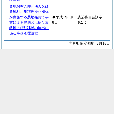
農地保有合理化法人又は
農地利用集積円滑化団体
が実施する農地売買等事
◆平成4年5月
農業委員会訓令
業による農地又は採草放
8日
第1号
牧地の権利移動の届出に
係る事務処理規程
内容現在 令和8年5月15日