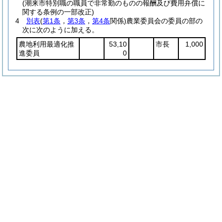
(潮来市特別職の職員で非常勤のものの報酬及び費用弁償に
関する条例の一部改正)
4
別表
(
第1条
，
第3条
，
第4条
関係)
農業委員会の委員の部の
次に次のように加える。
農地利用最適化推
53,10
市長
1,000
進委員
0