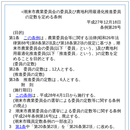
○潮来市農業委員会の委員及び農地利用最適化推進委員
の定数を定める条例
平成27年12月18日
条例第28号
(目的)
第1条
この条例
は，農業委員会等に関する法律
(昭和26年法
律第88号)
第8条第2項及び第18条第2項の規定に基づき，潮
来市農業委員会の委員
(以下「委員」という。)
及び農地利
用最適化推進委員
(以下「推進委員」という。)
の定数を定
めることを目的とする。
(委員の定数)
第2条
委員の定数は，12人とする。
(推進委員の定数)
第3条
推進委員の定数は，6人とする。
附
則
(施行期日)
1
この条例
は，平成28年4月1日から施行する。
(潮来市農業委員会の選挙による委員の定数等に関する条例
の廃止)
2
潮来市農業委員会の選挙による委員の定数等に関する条例
(平成24年条例第16号)
は，廃止する。
(潮来市職員定数条例の一部改正)
3
第1条
中「第20条第2項」を「第26条第2項」に改める。