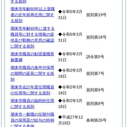
する規則
潮来市年齢60年以上退職
◆令和5年3月
者の定年前再任用に関す
規則第19号
31日
る規則
潮来市年齢60年に達する
職員等に対する情報の提
◆令和5年3月
規則第18号
供及び勤務の意思の確認
31日
に関する規則
潮来市職員の勧奨退職実
◆令和5年3月
訓令第5号
施要綱
31日
潮来市職員の条件付採用
◆令和2年3月
の期間の延長に関する規
規則第7号
18日
則
潮来市会計年度任用職員
◆令和2年3月
規則第9号
の任用等に関する規則
18日
潮来市職員の臨時的任用
◆令和2年3月
規則第8号
に関する規則
18日
潮来市一般職の任期付職
◆平成27年12
員の採用及び給与の特例
条例第26号
月18日
に関する条例