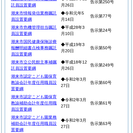
告示第250号
託員設置要綱
月26日
潮来市情報発信業務嘱託
◆令和元年5
告示第77号
員設置要綱
月14日
潮来市危機管理担当嘱託
◆平成28年3
告示第24号
員設置要綱
月10日
潮来市国民健康保険診療
◆平成19年3
報酬明細書点検事務嘱託
告示第50号
月20日
員設置要綱
潮来市立公民館主事補嘱
◆平成18年12
告示第249号
託員設置要綱
月26日
潮来市認定こども園保育
◆令和2年3月
教諭会計年度任用職員設
告示第60号
27日
置要綱
潮来市認定こども園保育
◆令和2年3月
教諭補助会計年度任用職
告示第61号
27日
員設置要綱
潮来市認定こども園業務
◆令和2年3月
補助会計年度任用職員設
告示第63号
27日
置要綱