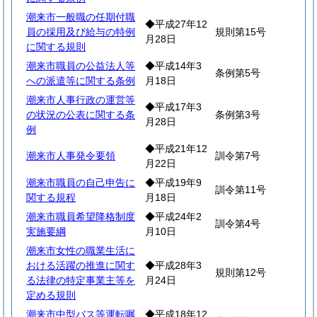
潮来市一般職の任期付職
◆平成27年12
員の採用及び給与の特例
規則第15号
月28日
に関する規則
潮来市職員の公益法人等
◆平成14年3
条例第5号
への派遣等に関する条例
月18日
潮来市人事行政の運営等
◆平成17年3
の状況の公表に関する条
条例第3号
月28日
例
◆平成21年12
潮来市人事発令要領
訓令第7号
月22日
潮来市職員の自己申告に
◆平成19年9
訓令第11号
関する規程
月18日
潮来市職員希望降格制度
◆平成24年2
訓令第4号
実施要綱
月10日
潮来市女性の職業生活に
おける活躍の推進に関す
◆平成28年3
規則第12号
る法律の特定事業主等を
月24日
定める規則
潮来市中型バス等運転嘱
◆平成18年12