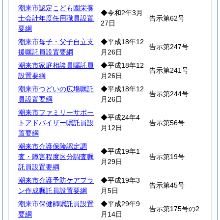
潮来市認定こども園栄養
◆令和2年3月
士会計年度任用職員設置
告示第62号
27日
要綱
潮来市母子・父子自立支
◆平成18年12
告示第247号
援嘱託員設置要綱
月26日
潮来市家庭相談員嘱託員
◆平成18年12
告示第241号
設置要綱
月26日
潮来市つどいの広場嘱託
◆平成18年12
告示第244号
員設置要綱
月26日
潮来市ファミリーサポー
◆平成24年4
トアドバイザー嘱託員設
告示第56号
月12日
置要綱
潮来市介護保険認定調
◆平成19年1
査・障害程度区分調査嘱
告示第19号
月29日
託員設置要綱
潮来市介護予防ケアプラ
◆平成19年3
告示第45号
ン作成嘱託員設置要綱
月5日
潮来市保健師嘱託員設置
◆平成29年9
告示第175号の2
要綱
月14日