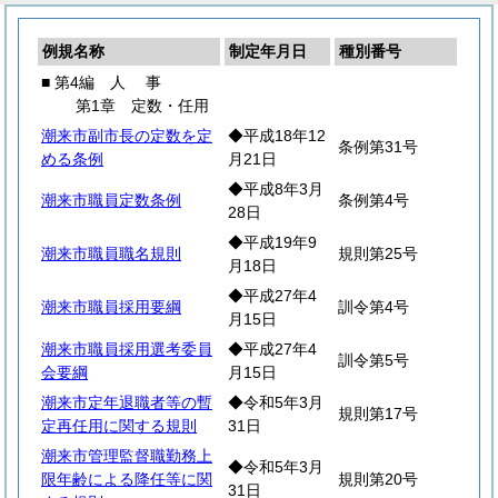
例規名称
制定年月日
種別番号
■ 第4編
人
事
第1章 定数・任用
潮来市副市長の定数を定
◆平成18年12
条例第31号
める条例
月21日
◆平成8年3月
潮来市職員定数条例
条例第4号
28日
◆平成19年9
潮来市職員職名規則
規則第25号
月18日
◆平成27年4
潮来市職員採用要綱
訓令第4号
月15日
潮来市職員採用選考委員
◆平成27年4
訓令第5号
会要綱
月15日
潮来市定年退職者等の暫
◆令和5年3月
規則第17号
定再任用に関する規則
31日
潮来市管理監督職勤務上
◆令和5年3月
限年齢による降任等に関
規則第20号
31日