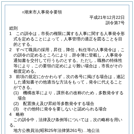
○潮来市人事発令要領
平成21年12月22日
訓令第7号
総則
1 この訓令は，市長の権限に属する人事に関する人事発令形
式を定めることによって，人事管理の適正を図ることを目
的とする。
2 すべて職員の採用，昇任，降任，転任等の人事発令は，こ
の訓令の定めるところにより，辞令簿に登載し，人事発令
通知書を交付して行うものとする。ただし，職務の特殊性
等により，この要領の定めにより難い場合は，市長がその
都度定める。
3 前項の規定にかかわらず，次の各号に掲げる場合は，連記
した通知書その他適当な方法をもって，発令に代えること
ができる。
(1)
機構改革により，課所名の改称のため，多数発令する
場合
(2)
配置換え及び昇給等多数発令する場合
(3)
その他特に発令を要しないと認められる場合
4 略称
この訓令中，法律及び条例等については，次の略称を用い
る。
地方公務員法
(昭和25年法律第261号)
…地公法