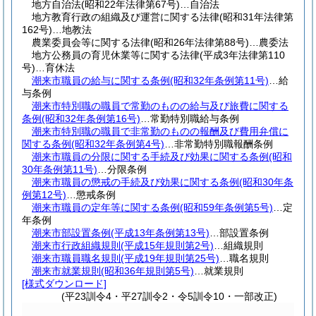
地方自治法
(昭和22年法律第67号)
…自治法
地方教育行政の組織及び運営に関する法律
(昭和31年法律第
162号)
…地教法
農業委員会等に関する法律
(昭和26年法律第88号)
…農委法
地方公務員の育児休業等に関する法律
(平成3年法律第110
号)
…育休法
潮来市職員の給与に関する条例
(昭和32年条例第11号)
…給
与条例
潮来市特別職の職員で常勤のものの給与及び旅費に関する
条例
(昭和32年条例第16号)
…常勤特別職給与条例
潮来市特別職の職員で非常勤のものの報酬及び費用弁償に
関する条例
(昭和32年条例第4号)
…非常勤特別職報酬条例
潮来市職員の分限に関する手続及び効果に関する条例
(昭和
30年条例第11号)
…分限条例
潮来市職員の懲戒の手続及び効果に関する条例
(昭和30年条
例第12号)
…懲戒条例
潮来市職員の定年等に関する条例
(昭和59年条例第5号)
…定
年条例
潮来市部設置条例
(平成13年条例第13号)
…部設置条例
潮来市行政組織規則
(平成15年規則第2号)
…組織規則
潮来市職員職名規則
(平成19年規則第25号)
…職名規則
潮来市就業規則
(昭和36年規則第5号)
…就業規則
[様式ダウンロード]
(平23訓令4・平27訓令2・令5訓令10・一部改正)