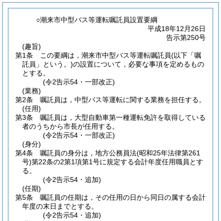
○潮来市中型バス等運転嘱託員設置要綱
平成18年12月26日
告示第250号
(趣旨)
第1条
この要綱は，潮来市中型バス等運転嘱託員
(以下「嘱
託員」という。)
の設置について，必要な事項を定めるもの
とする。
(令2告示54・一部改正)
(業務)
第2条
嘱託員は，中型バス等運転に関する業務を担任する。
(任用)
第3条
嘱託員は，大型自動車第一種運転免許を取得している
者のうちから市長が任用する。
(令2告示54・一部改正)
(身分)
第4条
嘱託員の身分は，地方公務員法
(昭和25年法律第261
号)
第22条の2第1項第1号に規定する会計年度任用職員とす
る。
(令2告示54・追加)
(任期)
第5条
嘱託員の任期は，その任用の日から同日の属する会計
年度の末日までとする。
(令2告示54・追加)