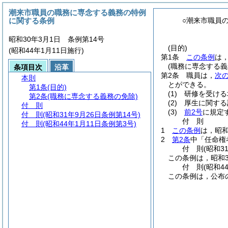
潮来市職員の職務に専念する義務の特例
に関する条例
○潮来市職員
昭和30年3月1日 条例第14号
(目的)
(昭和44年1月11日施行)
第1条
この条例
は
(職務に専念する義
条項目次
沿革
第2条
職員は，
次
本則
とができる。
第1条
(目的)
(1)
研修を受ける
第2条
(職務に専念する義務の免除)
(2)
厚生に関する
付 則
(3)
前2号
に規定
付 則
(昭和31年9月26日条例第14号)
付
則
付 則
(昭和44年1月11日条例第3号)
1
この条例
は，昭和
2
第2条
中「任命権
付
則
(昭和3
この条例は，昭和3
付
則
(昭和4
この条例は，公布の