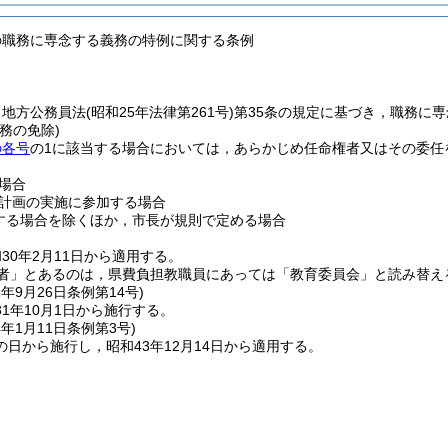
の職務に専念する義務の特例に関する条例
，地方公務員法
(昭和25年法律第261号)
第35条の規定に基づき，職務に
務の免除)
の各号
の1に該当する場合においては，あらかじめ任命権者又はその委任
場合
計画の実施に参加する場合
する場合を除くほか，市長が規則で定める場合
30年2月11日から適用する。
者」とあるのは，県費負担教職員にあっては「教育委員会」と読み替え
1年9月26日
条例第14号)
1年10月1日から施行する。
4年1月11日
条例第3号)
日から施行し，昭和43年12月14日から適用する。