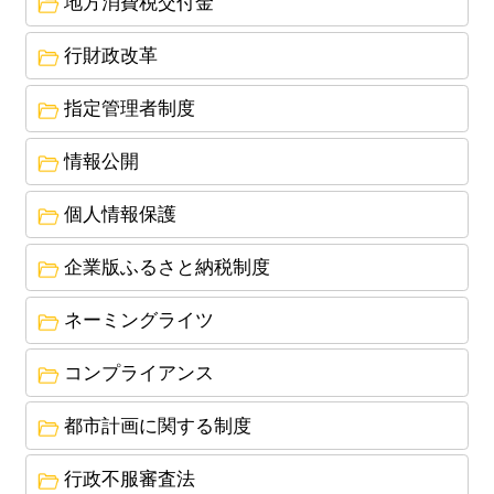
て
地方消費税交付金
2023年5月30日
行財政改革
鹿島アントラーズ新スタジアムプロジェクトの進
指定管理者制度
捗について
2023年4月5日
情報公開
後援名義の使用について
個人情報保護
2022年9月22日
企業版ふるさと納税制度
潮来市過疎地域持続的発展計画の策定について
2022年8月9日
ネーミングライツ
潮来市過疎地域持続的発展計画（素案）に対する
コンプライアンス
パブリックコメントの結果公表について
都市計画に関する制度
行政不服審査法