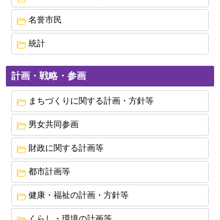
2026年2月16日
名誉市民
(仮称)潮来市総合運動公園あり方検討業務における
市民ワークショップ実施結果について
統計
2026年1月30日
自治会への加入促進並びに潮来市空家バンク媒介
計画・戦略・参画
に関する協定締結について
まちづくりに関する計画・方針等
2024年9月17日
１８歳以下の方が使用する自転車用ヘルメットの
男女共同参画
購入費用を補助します！ （令和６年１月１日より
財政に関する計画等
制度開始）
2024年9月10日
都市計画等
潮来保健所移転に関する地元説明会を開催しまし
健康・福祉の計画・方針等
た（令和６年８月２６日）
2024年7月16日
くらし・環境の計画等