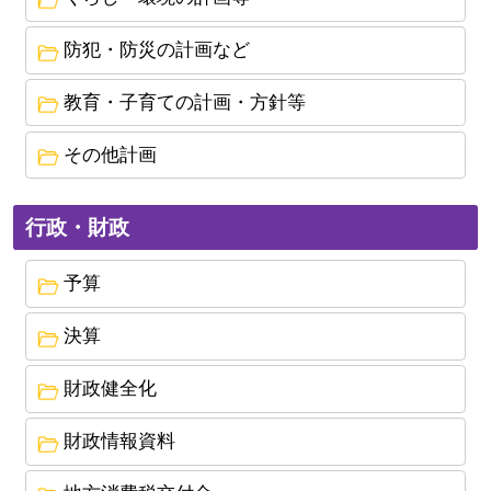
潮来市地域連携拠点整備基本構想の策定について
防犯・防災の計画など
2024年7月5日
教育・子育ての計画・方針等
潮来市に２名の「地域活性化起業人」が着任しま
した
その他計画
2024年4月1日
第６次 潮来市行財政改革大綱（素案）に対するパ
行政・財政
ブリックコメントの結果公表及び大綱策定につい
て
予算
2023年12月14日
決算
潮来市ＤＸ推進計画（素案）に対するパブリック
コメントの結果公表及び計画策定について
財政健全化
2023年7月26日
財政情報資料
自衛官等募集事務に係る対象者情報の提供につい