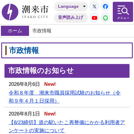
Twitter
Facebo
Language
潮来市
YouTube
LINE
音声読み上げ
ホーム
市政情報
市政情報
市政情報のお知らせ
2026年8月6日
New!
令和８年度 潮来市職員採用試験のお知らせ（令
和９年４月１日採用）
2026年8月1日
New!
【8/23締切】道の駅いたこ再整備にかかる利用者ア
ンケートの実施について