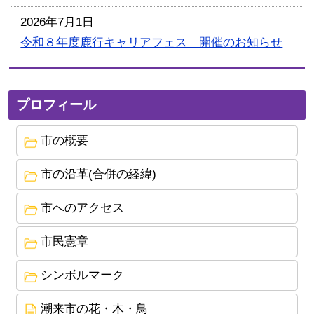
2026年7月1日
令和８年度鹿行キャリアフェス 開催のお知らせ
2026年6月9日
(仮称)潮来市総合運動公園あり方検討業務報告書
プロフィール
（概要版）について
市の概要
2026年4月22日
鹿島アントラーズクラブハウスの潮来市移転に係
市の沿革(合併の経緯)
る検討開始について
市へのアクセス
2026年4月9日
【市制25周年記念】潮来市の観光PR動画「潮来そ
市民憲章
ら旅」を公開しました
シンボルマーク
2026年3月31日
潮来市過疎地域持続的発展計画の公表について
潮来市の花・木・鳥