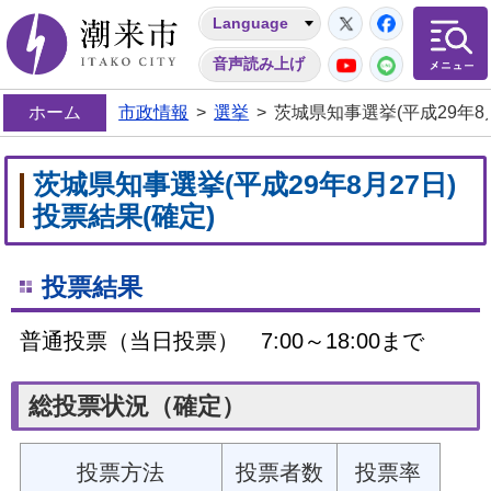
Twitter
Facebo
Language
潮来市
YouTube
LINE
音声読み上げ
ホーム
市政情報
>
選挙
>
茨城県知事選挙(平成29年8月
茨城県知事選挙(平成29年8月27日)
投票結果(確定)
投票結果
普通投票（当日投票） 7:00～18:00まで
総投票状況（確定）
投票方法
投票者数
投票率