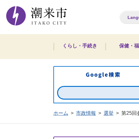
潮来市ホームペー
Lang
くらし・手続き
保健・福
ホーム
>
市政情報
>
選挙
>
第25回