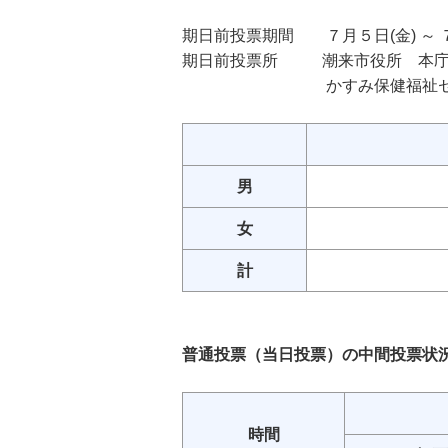
期日前投票期間 ７月５日(金) ～ ７
期日前投票所 潮来市役所 本庁舎1
かすみ保健福祉センター（午
男
女
計
普通投票（当日投票）の中間投票状
時間