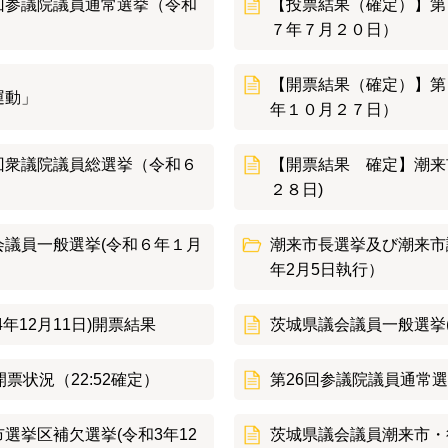
回参議院議員通常選挙（令和
【投票結果（確定）】第
７年７月２０日）
【開票結果（確定）】第
運動」
年１０月２７日）
回衆議院議員総選挙（令和６
【開票結果 確定】潮来
２８日)
議員一般選挙(令和６年１月
潮来市長選挙及び潮来市
年2月5日執行）
年12月11日)開票結果
茨城県議会議員一般選挙(
票状況（22:52確定）
第26回参議院議員通常選挙
選挙区補欠選挙(令和3年12
茨城県議会議員潮来市・