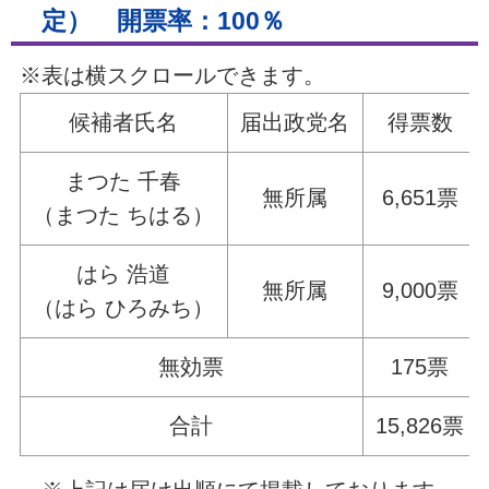
定） 開票率：100％
※表は横スクロールできます。
候補者氏名
届出政党名
得票数
まつた 千春
無所属
6,651票
（まつた ちはる）
はら 浩道
無所属
9,000票
（はら ひろみち）
無効票
175票
合計
15,826票