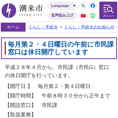
Twitter
Facebo
Language
潮来市
YouTube
LINE
音声読み上げ
ホーム
くらし・手続き
>
くらし・手続きのお知らせ
毎月第２・４日曜日の午前に市民課
窓口は休日開庁しています
平成２８年４月から、市民課（市民G）窓口
の休日開庁を行っています。
【開庁日 】 毎月第２・第４日曜日
【開庁時間】 午前８時３０分から正午まで
【開設窓口】 市民課
【取扱業務】