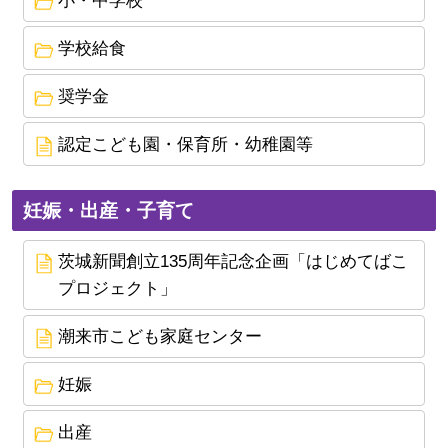
2024年8月27日
学校給食
就学時健康診断のお知らせ ～令和７年度入学児
奨学金
童の保護者さまへ～
2024年8月7日
認定こども園・保育所・幼稚園等
生活保護世帯の中学生・高校生向け進路支援冊子
妊娠・出産・子育て
2024年7月19日
こども加算（新たな住民税非課税世帯および均等
茨城新聞創立135周年記念企画「はじめてばこ
割のみ課税世帯）についてのご案内
プロジェクト」
2024年6月4日
潮来市こども家庭センター
児童手当の再申請についてのご案内
2024年5月16日
妊娠
特定子ども・子育て支援施設等の確認の公示につ
出産
いて（令和６年５月１日現在）