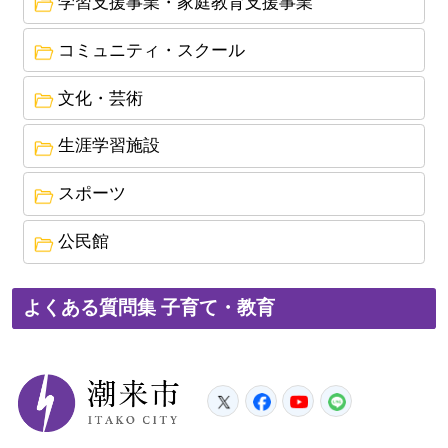
学習支援事業・家庭教育支援事業
2019年9月17日
コミュニティ・スクール
幼児教育・保育の無償化について
2019年8月30日
文化・芸術
公立認定こども園の名称が「潮来市立あやめこど
生涯学習施設
も園」に決定しました
スポーツ
2019年1月15日
潮来市立図書館の本が中央公民館で返却できるよ
公民館
うになりました
2018年4月18日
よくある質問集 子育て・教育
子育て応援サポート事業始まります
潮来市
Twitter
Facebook
YouTube
LINE