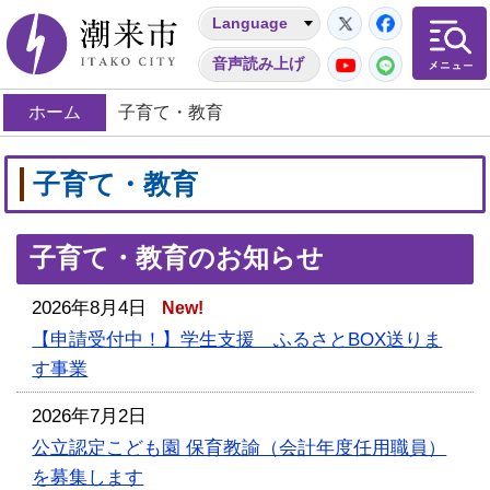
Twitter
Facebo
Language
潮来市
YouTube
LINE
音声読み上げ
ホーム
子育て・教育
子育て・教育
子育て・教育のお知らせ
2026年8月4日
New!
【申請受付中！】学生支援 ふるさとBOX送りま
す事業
2026年7月2日
公立認定こども園 保育教諭（会計年度任用職員）
を募集します