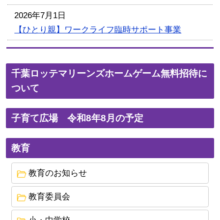
2026年7月1日
【ひとり親】ワークライフ臨時サポート事業
2026年4月1日
多子世帯への保育料軽減の拡充について（潮来市
千葉ロッテマリーンズホームゲーム無料招待に
独自）
ついて
2025年10月1日
令和８年度入園一斉申込みが始まります
子育て広場 令和8年8月の予定
2025年9月18日
教育
新入学児童記念品（ランドセル）について
2025年1月29日
教育のお知らせ
【ひとり親】高等職業訓練促進給付金について
教育委員会
2024年10月28日
学校給食費における助成事業について
小・中学校