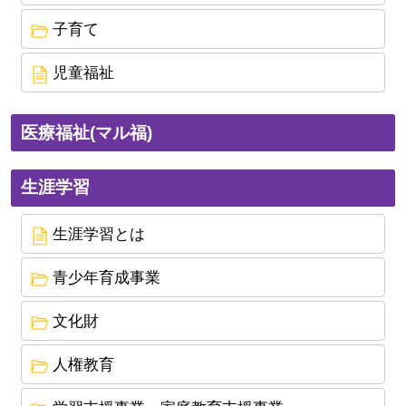
子育て
2024年3月1日
【ひとり親】自立支援教育訓練給付金について
児童福祉
2022年4月27日
子育て応援サポート事業について
医療福祉(マル福)
2021年11月19日
「地域の未来応援債」による大型液晶テレビの寄
生涯学習
贈について
生涯学習とは
2020年5月22日
新型コロナウイルス感染症に係る登園自粛要請の
青少年育成事業
解除について
文化財
2020年5月22日
人権教育
潮来市の郷土資料がデジタルアーカイブでご覧い
ただけます