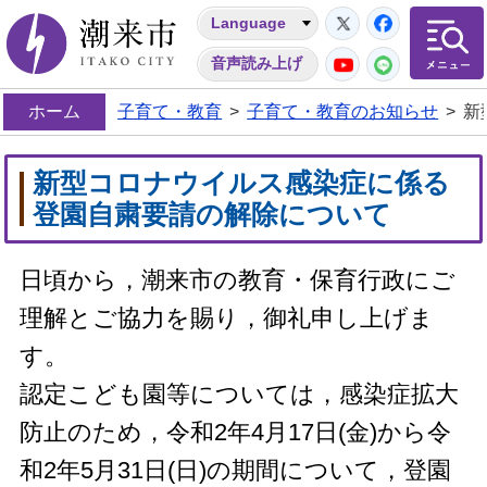
Twitter
Facebo
Language
潮来市
YouTube
LINE
音声読み上げ
ホーム
子育て・教育
>
子育て・教育のお知らせ
>
新
新型コロナウイルス感染症に係る
登園自粛要請の解除について
日頃から，潮来市の教育・保育行政にご
理解とご協力を賜り，御礼申し上げま
す。
認定こども園等については，感染症拡大
防止のため，令和2年4月17日(金)から令
和2年5月31日(日)の期間について，登園