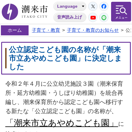
Twitter
Facebo
Language
潮来市
YouTube
LINE
音声読み上げ
ホーム
子育て・教育
>
子育て・教育のお知らせ
>
公
公立認定こども園の名称が「潮来
市立あやめこども園」に決定しま
した
令和２年４月に公立幼児施設３園（潮来保育
所・延方幼稚園・うしぼり幼稚園）を統合再
編し、潮来保育所から認定こども園へ移行す
る新たな「公立認定こども園」の名称が
、
「潮来市立あやめこども園」
に