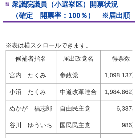
衆議院議員（小選挙区）開票状況
（確定 開票率：100％） ※届出順
※表は横スクロールできます。
候補者指名
届出政党名
得票数
宮内 たくみ
参政党
1,098.137票
小沼 たくみ
中道改革連合
1,984.862票
ぬかが 福志郎
自由民主党
6,337票
谷川 ゆういち
国民民主党
986票