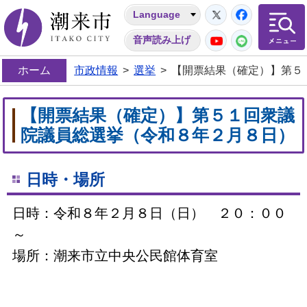
Twitter
Facebo
Language
潮来市
YouTube
LINE
音声読み上げ
ホーム
市政情報
>
選挙
>
【開票結果（確定）】第５
【開票結果（確定）】第５１回衆議
院議員総選挙（令和８年２月８日）
日時・場所
日時：令和８年２月８日（日） ２０：００
～
場所：潮来市立中央公民館体育室