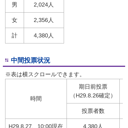
男
2,024人
女
2,356人
計
4,380人
中間投票状況
※表は横スクロールできます。
期日前投票
（H29.8.26
確定）
時間
投票者数
H29.8.27、10:00現在
4,380人
1