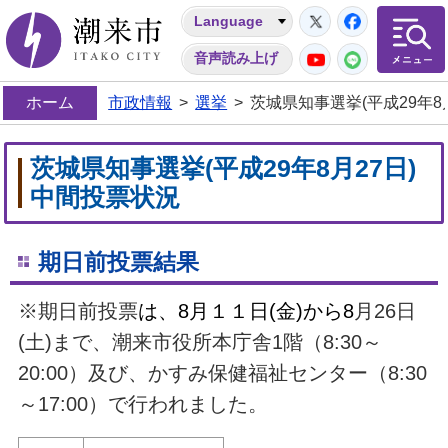
Twitter
Facebo
Language
潮来市
YouTube
LINE
音声読み上げ
ホーム
市政情報
>
選挙
>
茨城県知事選挙(平成29年8
茨城県知事選挙(平成29年8月27日)
中間投票状況
期日前投票結果
※期日前投票
は、8月１１日(金)から8
月26日
(土)まで、潮来市役所本庁舎1階（8:30～
20:00）及び、かすみ保健福祉センター（8:30
～17:00）で行われました。