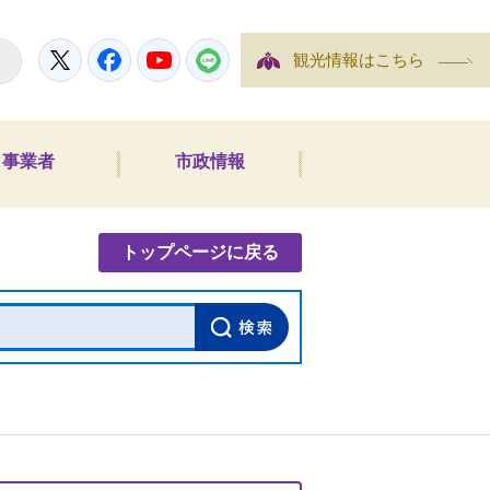
Twitter
Facebook
YouTube
LINE
観光情報はこちら
事業者
市政情報
内検索
トップページに戻る