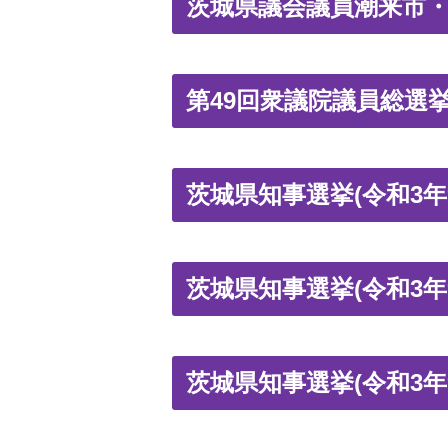
茨城県議会議員潮来市・行
第49回衆議院議員総選挙
茨城県知事選挙(令和3年
茨城県知事選挙(令和3年9
茨城県知事選挙(令和3年