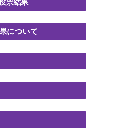
)投票結果
結果について