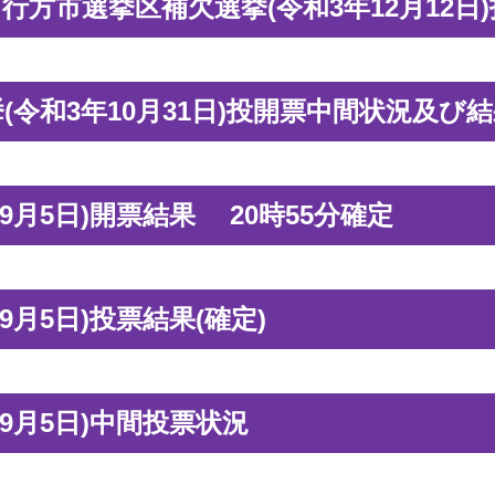
方市選挙区補欠選挙(令和3年12月12日
(令和3年10月31日)投開票中間状況及び
9月5日)開票結果 20時55分確定
月5日)投票結果(確定)
9月5日)中間投票状況