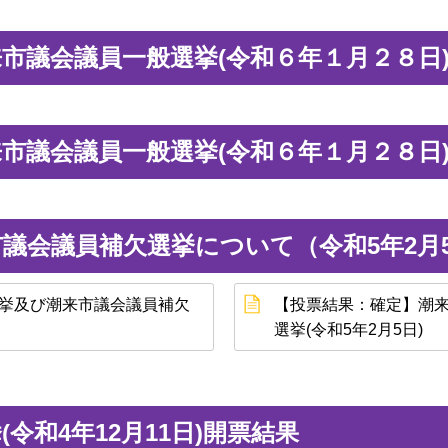
市議会議員一般選挙(令和６年１月２８日
市議会議員一般選挙(令和６年１月２８日
議会議員補欠選挙について（令和5年2月
挙及び潮来市議会議員補欠
【投票結果：確定】潮
選挙(令和5年2月5日)
令和4年12月11日)開票結果