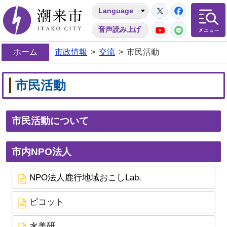
Twitter
Facebo
Language
潮来市
YouTube
LINE
音声読み上げ
ホーム
市政情報
>
交流
>
市民活動
市民活動
市民活動について
市内NPO法人
NPO法人鹿行地域おこしLab.
ピコット
水美研