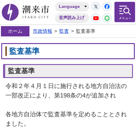
Twitter
Facebo
Language
潮来市
YouTube
LINE
音声読み上げ
ホーム
市政情報
>
監査
>
監査基準
監査基準
監査基準
令和２年４月１日に施行される地方自治法の
一部改正により、第
198
条の4が追加され
各地方自治体で監査基準を定めることとされ
ました。