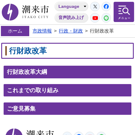
Twitter
Facebo
Language
潮来市
YouTube
LINE
音声読み上げ
ホーム
市政情報
>
行政・財政
>
行財政改革
行財政改革
行財政改革大綱
これまでの取り組み
ご意見募集
潮来市