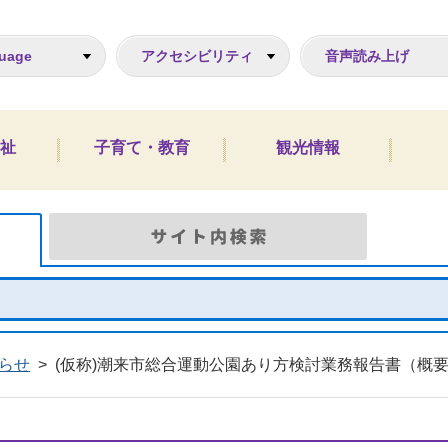
ジ
uage
アクセシビリティ
音声読み上げ
祉
子育て・教育
観光情報
Google検索
サイト
らせ
>
(仮称)潮来市総合運動公園あり方検討業務報告書（概