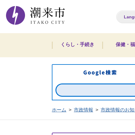
潮来市ホームペー
Lang
くらし・手続き
保健・福
ホーム
>
市政情報
>
市政情報のお知