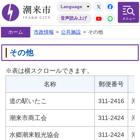
Twitter
Facebo
Language
潮来市
YouTube
LINE
音声読み上げ
ホーム
市政情報
>
公共施設
>
その他
その他
※表は横スクロールできます。
名称
郵便番号
道の駅いたこ
311-2416
潮
潮来市商工会
311-2424
潮
水郷潮来観光協会
311-2424
潮