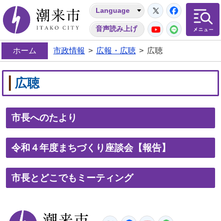
Twitter
Facebo
Language
潮来市
YouTube
LINE
音声読み上げ
ホーム
市政情報
>
広報・広聴
>
広聴
広聴
市長へのたより
令和４年度まちづくり座談会【報告】
市長とどこでもミーティング
潮来市