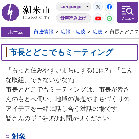
Twitter
Facebo
Language
潮来市
YouTube
LINE
音声読み上げ
ホーム
市政情報
>
広報・広聴
>
広聴
>
市長とどこ
市長とどこでもミーティング
「もっと住みやすいまちにするには?」「こん
な取組、できないかな?」
市長とどこでもミーティングは、市長が皆さ
んのもとへ伺い、地域の課題やまちづくりの
アイデアを一緒に話し合う対話の場です。
皆さんの"声"をぜひお聞かせください。
対象