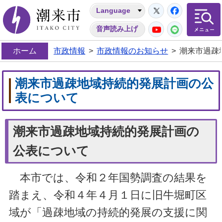
Twitter
Facebo
Language
潮来市
YouTube
LINE
音声読み上げ
ホーム
市政情報
>
市政情報のお知らせ
>
潮来市過疎
潮来市過疎地域持続的発展計画の公
表について
潮来市過疎地域持続的発展計画の
公表について
本市では、令和２年国勢調査の結果を
踏まえ、令和４年４月１日に旧牛堀町区
域が「過疎地域の持続的発展の支援に関