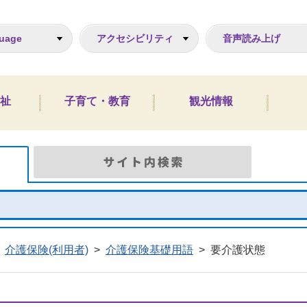
ジ
uage
アクセシビリティ
音声読み上げ
祉
子育て・教育
観光情報
Google検索
サイト
介護保険(利用者)
>
介護保険基礎用語
>
要介護状態