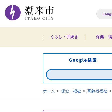
潮来市ホームペー
Lang
くらし・手続き
保健・福
ホーム
>
保健・福祉
>
高齢者福祉
>