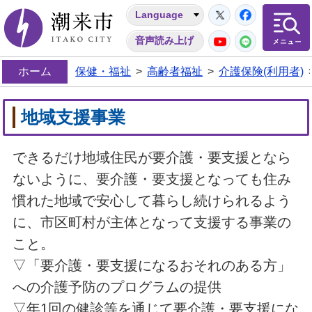
Twitter
Facebo
Language
潮来市
YouTube
LINE
音声読み上げ
ホーム
保健・福祉
>
高齢者福祉
>
介護保険(利用者)
地域支援事業
できるだけ地域住民が要介護・要支援となら
ないように、要介護・要支援となっても住み
慣れた地域で安心して暮らし続けられるよう
に、市区町村が主体となって支援する事業の
こと。
▽「要介護・要支援になるおそれのある方」
への介護予防のプログラムの提供
▽年1回の健診等を通じて要介護・要支援にな