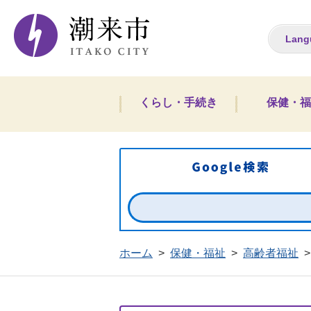
潮来市ホームペー
Lang
くらし・手続き
保健・福
ホーム
>
保健・福祉
>
高齢者福祉
>