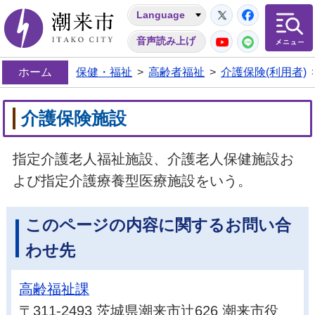
Twitter
Facebo
Language
潮来市
YouTube
LINE
音声読み上げ
ホーム
保健・福祉
>
高齢者福祉
>
介護保険(利用者)
介護保険施設
指定介護老人福祉施設、介護老人保健施設お
よび指定介護療養型医療施設をいう。
このページの内容に関するお問い合
わせ先
高齢福祉課
〒311-2493 茨城県潮来市辻626 潮来市役