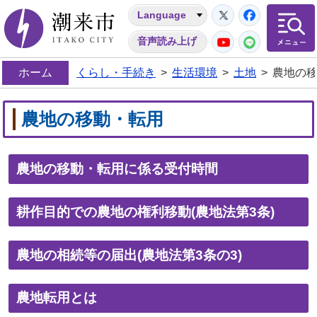
Twitter
Facebo
Language
潮来市
YouTube
LINE
音声読み上げ
ホーム
くらし・手続き
>
生活環境
>
土地
>
農地の
農地の移動・転用
農地の移動・転用に係る受付時間
耕作目的での農地の権利移動(農地法第3条)
農地の相続等の届出(農地法第3条の3)
農地転用とは