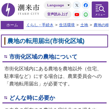
Twitter
Facebo
Language
潮来市
YouTube
LINE
音声読み上げ
ホーム
くらし・手続き
>
生活環境
>
土地
>
農地の
農地の転用届出(市街化区域)
市街化区域の農地について
市街化区域内にある農地を農地以外（住宅、
駐車場など）にする場合は、農業委員会への
「農地転用届出」が必要です。
どんな時に必要か