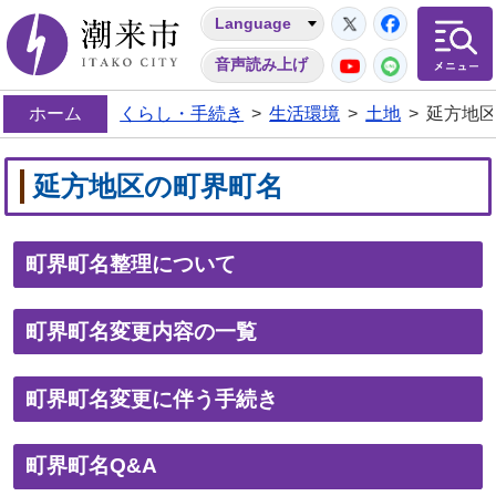
Twitter
Facebo
Language
潮来市
YouTube
LINE
音声読み上げ
ホーム
くらし・手続き
>
生活環境
>
土地
>
延方地
延方地区の町界町名
町界町名整理について
町界町名変更内容の一覧
町界町名変更に伴う手続き
町界町名Q&A