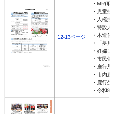
・MR(
・児童扶
・人権擁
・特設人
・木造住
12-13ページ
・「夢見
・妊婦に
・市民健
・鹿行歴
・市内農
・鹿行生
・令和8