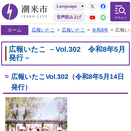
Twitter
Facebo
Language
潮来市
YouTube
LINE
音声読み上げ
ホーム
広報いたこ
>
広報いたこ
>
令和8年
>
広報いた
広報いたこ －Vol.302 令和8年5月
発行－
広報いたこVol.302
（令和8年5
月14
日
発行）