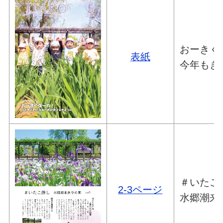
おーきく
表紙
今年もき
＃いたこ推
2-3ページ
水郷潮来