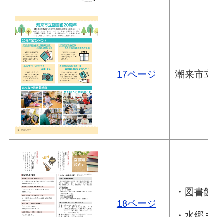
17ページ
潮来市立
・図書館
18ページ
・水郷ま