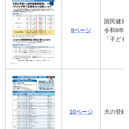
国民健康
9ページ
令和8年
「子ども
10ページ
犬の登録