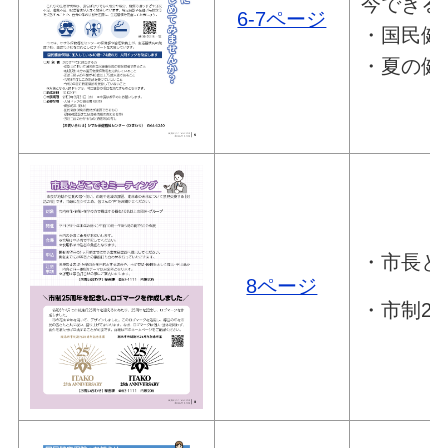
今できる
6-7ページ
・国民健
・夏の健
・市長と
8ページ
・市制2