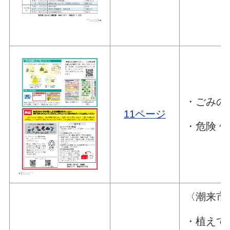
・ごみの
11ページ
・危険 
〈潮来市
・植えて