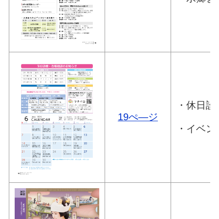
・休日診
19ぺ―ジ
・イベン