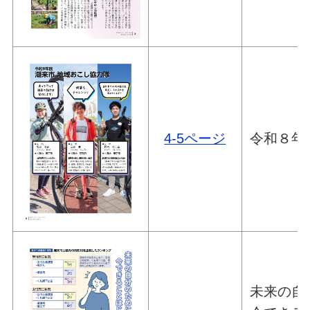
4-5ページ
令和８年
未来の自