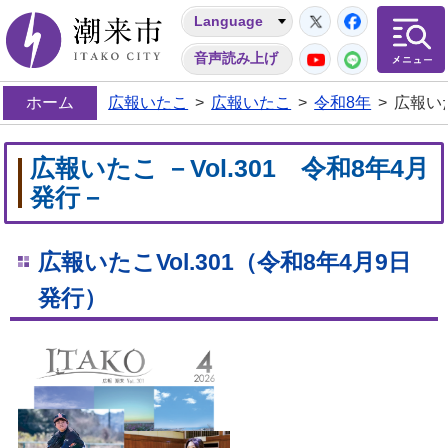
Twitter
Facebo
Language
潮来市
YouTube
LINE
音声読み上げ
ホーム
広報いたこ
>
広報いたこ
>
令和8年
>
広報いた
広報いたこ －Vol.301 令和8年4月
発行－
広報いたこVol.301
（令和8年4
月9
日
発行）