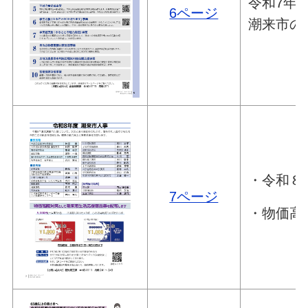
令和7年
6ページ
潮来市の
・令和８
7ページ
・物価高