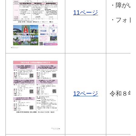
・障がい
11ページ
・フォト
12ページ
令和８年