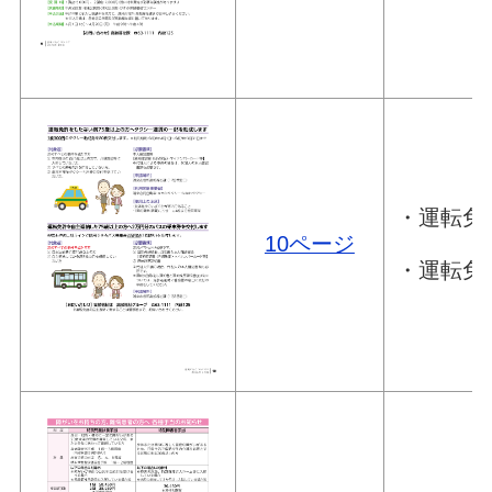
・運転免
10ページ
・運転免