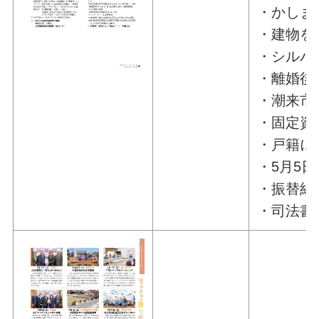
・かしま
・建物を
・シルバ
・離婚後
・潮来市
・固定資
・戸籍に
・5月5
・振替納
・司法書