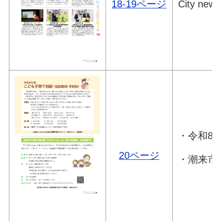
18-19ページ
City news
・令和8
20ページ
・潮来市