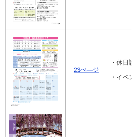
・休日診
23ぺ―ジ
・イベン