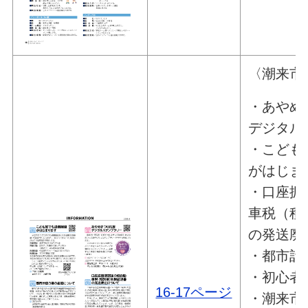
〈潮来市
・あやめ
デジタル
・こども
がはじま
・口座振
車税（種
の発送廃
・都市計
・初心者
16-17ページ
・潮来市