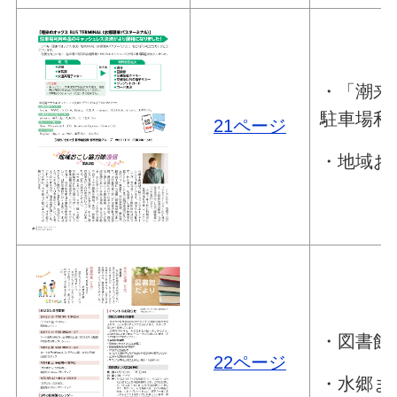
・「潮来の
駐車場利
21ページ
・地域お
・図書館
22ページ
・水郷ま