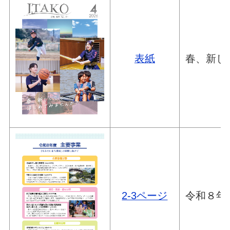
表紙
春、新し
2-3ページ
令和８年