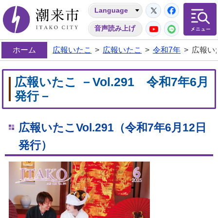
Twitter
Facebo
Language
潮来市
YouTube
LINE
音声読み上げ
ホーム
広報いたこ
>
広報いたこ
>
令和7年
>
広報いた
広報いたこ －Vol.291 令和7年6月
発行－
広報いたこVol.291
（令和7年6
月12
日
発行）