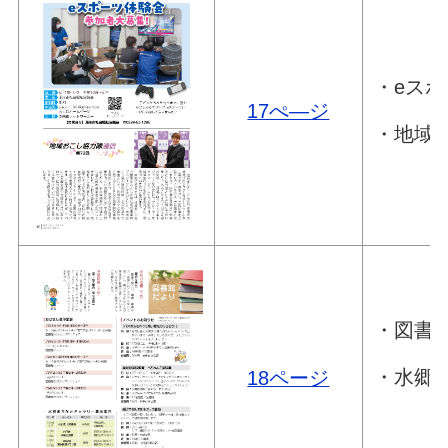
・eス
17ぺ―ジ
・地域
・図書
・水郷
18ページ