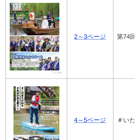
2～3ページ
第74回
4～5ページ
＃いたこ