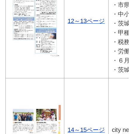
・市県
・中小
12～13ページ
・茨城
・甲種
・税務
・労働
・６月2
・茨城
14～15ページ
city new