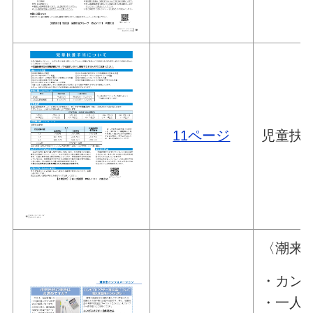
11ページ
児童扶
〈潮来
・カン
・一人