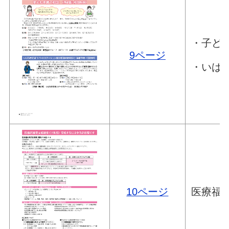
・子ど
9ページ
・いば
10ページ
医療福