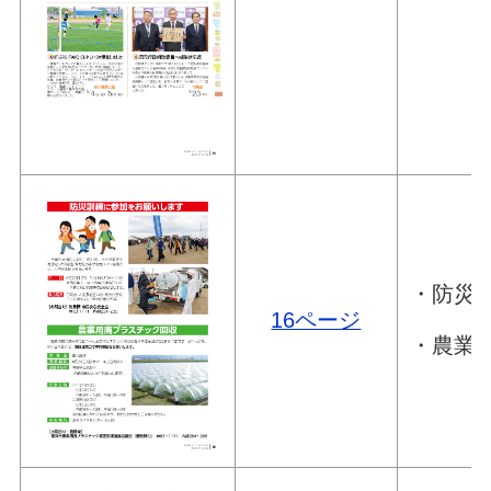
・防災
16ページ
・農業