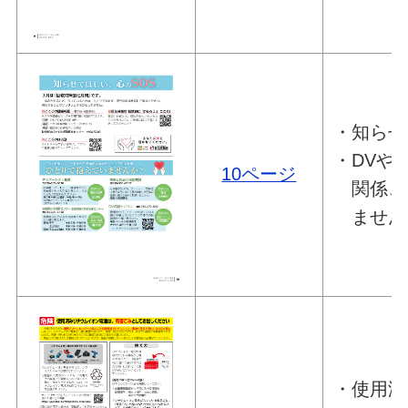
・知らせ
・DVや
10ページ
関係、
ません
・使⽤済