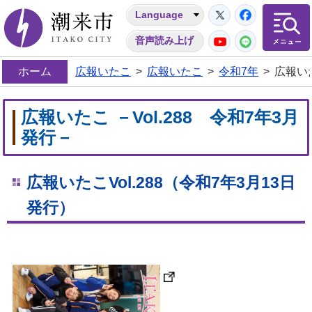
Twitter
Facebo
Language
潮来市
YouTube
LINE
音声読み上げ
ホーム
広報いたこ
>
広報いたこ
>
令和7年
>
広報いた
広報いたこ －Vol.288 令和7年3月
発行－
広報いたこVol.288
（令和7年3
月13
日
発行）