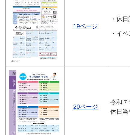
・休日診
19ページ
・イベン
令和７年
20ページ
休日当番