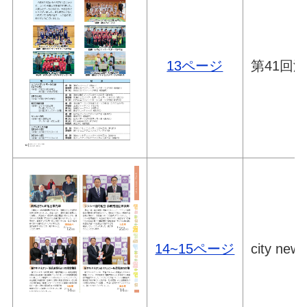
13ページ
第41回
14~15ページ
city news