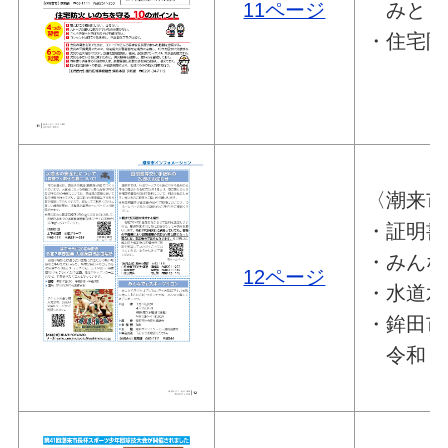
11ページ
みとし
・住宅防
〈潮来市
・証明書
・みんな
12ページ
・水道水
・鉾田市
令和７年