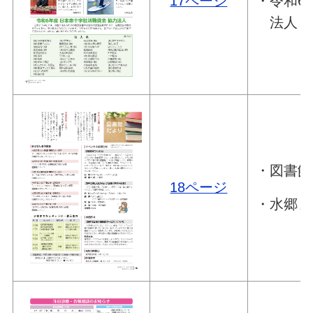
17ページ
・令和6
法人
・図書館
18ページ
・水郷ま