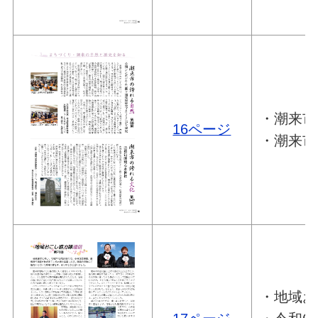
・潮来市
16ページ
・潮来市
・地域お