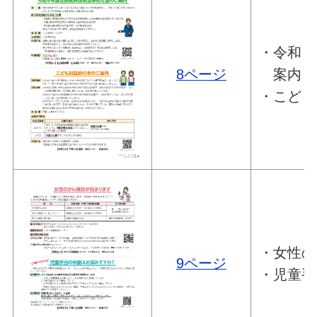
・令和６
8ページ
案内
・こども
・女性の
9ページ
・児童手