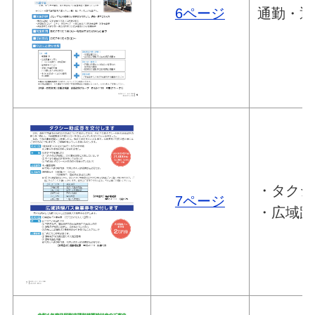
6ページ
通勤・通
・タクシ
7ページ
・広域路