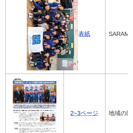
表紙
SARA
2~3ページ
地域の防