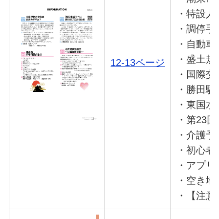
・特設人
・調停手
・自動車
・盛土規
12-13ページ
・国際交
・勝田駐
・東国水
・第23
・介護予
・初心者
・アプリ
・空き地
・【注意