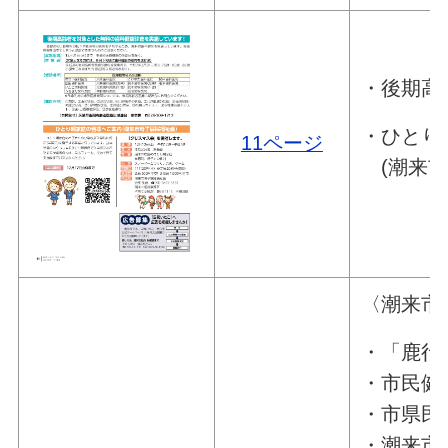
・後期高
・ひとり
11ページ
(潮来市
〈潮来市
・「鹿行
・市民健
・市県民
・潮来市