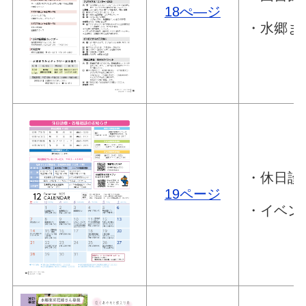
18ぺ―ジ
・水郷ま
・休日診
19ページ
・イベン