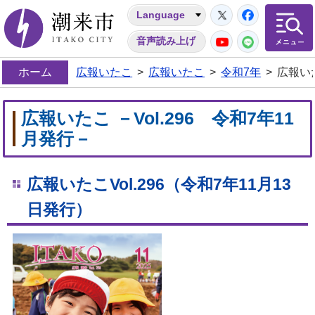
Twitter
Facebo
Language
潮来市
YouTube
LINE
音声読み上げ
ホーム
広報いたこ
>
広報いたこ
>
令和7年
>
広報いた
広報いたこ －Vol.296 令和7年11
月発行－
広報いたこVol.296
（令和7年11
月13
日発行）