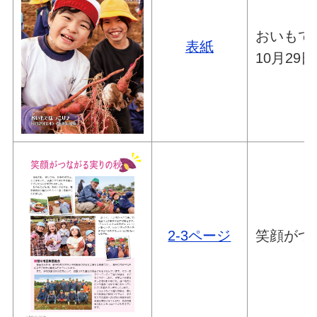
おいもで
表紙
10月29
2-3ページ
笑顔がつ