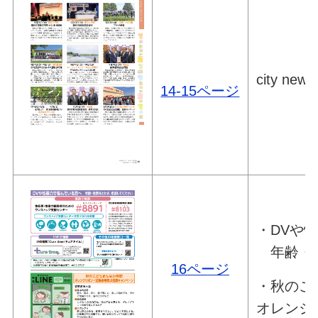
city news 
14-15ページ
・DVや
年齢・性
16ページ
・秋のこ
オレンジ