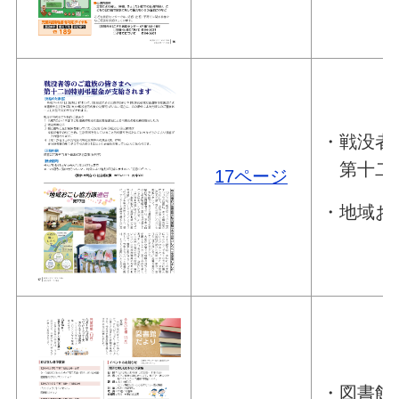
・戦没者
第十二回
17ページ
・地域お
・図書館