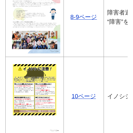
障害者週間
8-9ページ
“障害”
10ページ
イノシシ