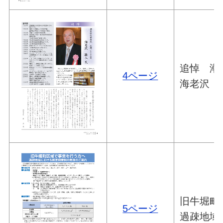
追悼 潮
4ページ
海老沢 
旧牛堀町
5ページ
過疎地域