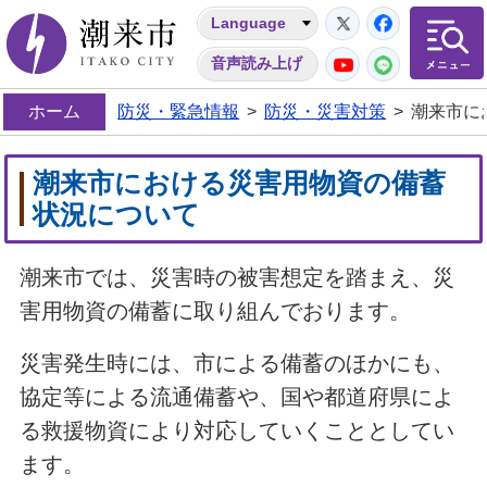
Twitter
Facebo
Language
潮来市
YouTube
LINE
音声読み上げ
ホーム
防災・緊急情報
>
防災・災害対策
>
潮来市に
潮来市における災害用物資の備蓄
状況について
潮来市では、災害時の被害想定を踏まえ、災
害用物資の備蓄に取り組んでおります。
災害発生時には、市による備蓄のほかにも、
協定等による流通備蓄や、国や都道府県によ
る救援物資により対応していくこととしてい
ます。