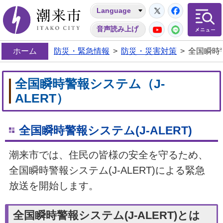
Twitter
Facebo
Language
潮来市
YouTube
LINE
音声読み上げ
ホーム
防災・緊急情報
>
防災・災害対策
>
全国瞬時警
全国瞬時警報システム（J-
ALERT）
全国瞬時警報システム(J-ALERT)
潮来市では、住民の皆様の安全を守るため、
全国瞬時警報システム(J-ALERT)による緊急
放送を開始します。
全国瞬時警報システム(J-ALERT)とは