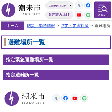
Twitter
Facebo
Language
潮来市
YouTube
LINE
音声読み上げ
ホーム
防災・緊急情報
>
防災・災害対策
>
避難場所
避難場所一覧
指定緊急避難場所一覧
指定避難所一覧
潮来市
Twitter
Facebook
YouTube
LINE