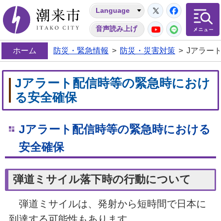
Twitter
Facebo
Language
潮来市
YouTube
LINE
音声読み上げ
ホーム
防災・緊急情報
>
防災・災害対策
>
Jアラー
Jアラート配信時等の緊急時におけ
る安全確保
Jアラート配信時等の緊急時における
安全確保
弾道ミサイル落下時の行動について
弾道ミサイルは、発射から短時間で日本に
到達する可能性もあります。