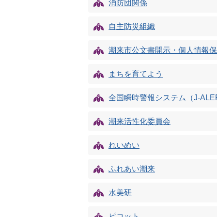
消防団関係
自主防災組織
潮来市公文書開示・個人情報保
まちを育てよう
全国瞬時警報システム（J-ALE
潮来活性化委員会
れいめい
ふれあい潮来
水美研
ピコット