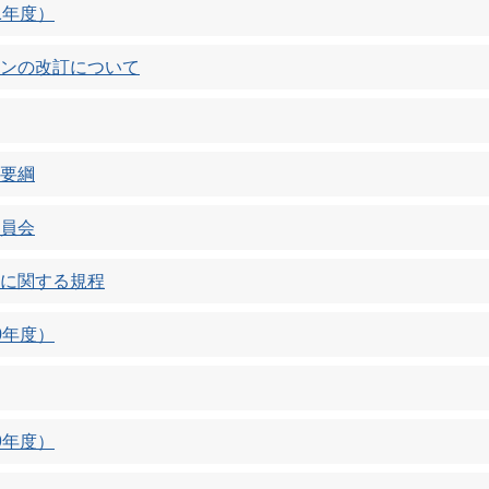
1年度）
ンの改訂について
要綱
員会
に関する規程
0年度）
9年度）