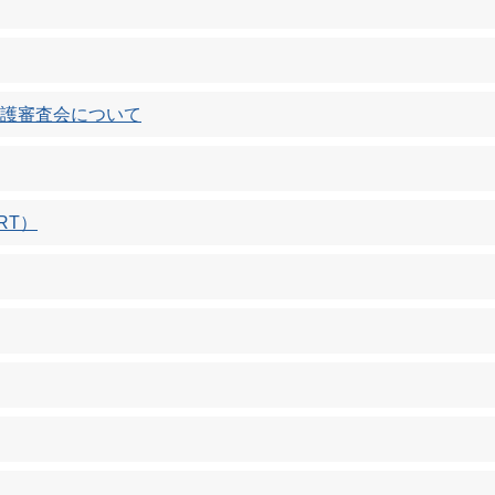
護審査会について
RT）