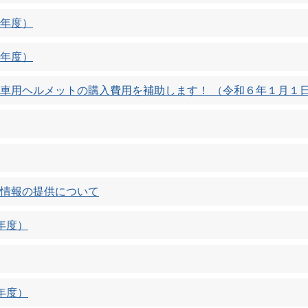
年度）
年度）
車用ヘルメットの購入費用を補助します！ （令和６年１月１
情報の提供について
年度）
年度）