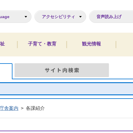
ジ
uage
アクセシビリティ
音声読み上げ
祉
子育て・教育
観光情報
Google検索
サイト
庁舎案内
>
各課紹介