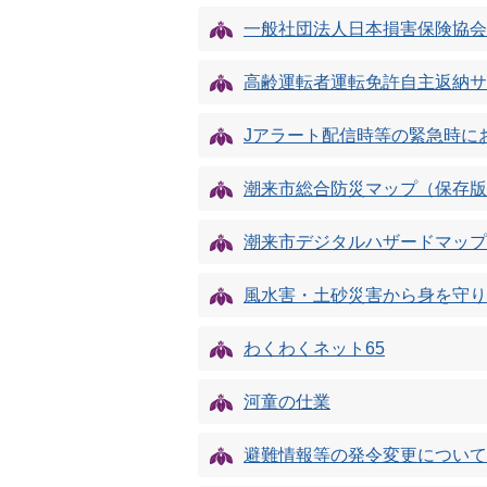
一般社団法人日本損害保険協会
高齢運転者運転免許自主返納サ
Jアラート配信時等の緊急時に
潮来市総合防災マップ（保存版
潮来市デジタルハザードマップ
風水害・土砂災害から身を守り
わくわくネット65
河童の仕業
避難情報等の発令変更について