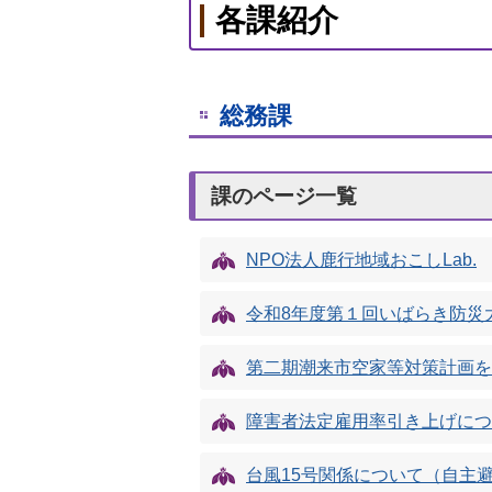
各課紹介
総務課
課のページ一覧
NPO法人鹿行地域おこしLab.
令和8年度第１回いばらき防災
第二期潮来市空家等対策計画を
障害者法定雇用率引き上げにつ
台風15号関係について（自主