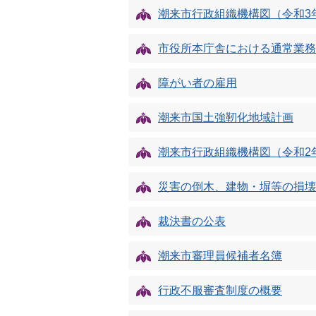
潮来市行政組織機構図（令和3
市役所本庁舎における通常業務
障がい者の雇用
潮来市国土強靭化地域計画
潮来市行政組織機構図（令和2
災害の倒木、建物・塀等の損壊
裁決書の公表
潮来市審理員候補者名簿
行政不服審査制度の概要