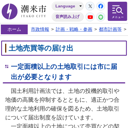
Twitter
Facebo
Language
潮来市
YouTube
LINE
音声読み上げ
ホーム
市政情報
>
計画・戦略・参画
>
都市計画等
>
土地売買等の届け出
一定面積以上の土地取引には市に届
出が必要となります
国土利用計画法では、土地の投機的取引や
地価の高騰を抑制するとともに、適正かつ合
理的な土地利用の確保を図るため、土地取引
について届出制度を設けています。
一定面積以上の土地について売買などの契