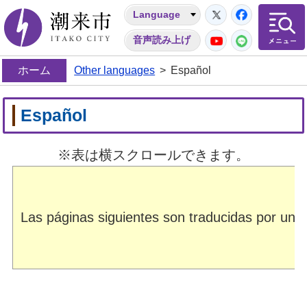
Twitter
Facebo
Language
潮来市
YouTube
LINE
音声読み上げ
ホーム
Other languages
>
Español
Español
※表は横スクロールできます。
Las páginas siguientes son traducidas por un 