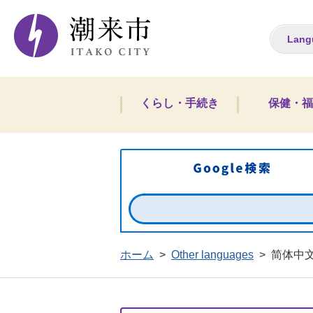
潮来市ホームペー
Lang
くらし・手続き
保健・福
ホーム
>
Other languages
>
简体中