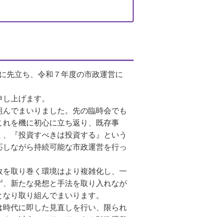
明に先立ち、令和７年度の市政運営に
申し上げます。
組んでまいりました。
先の臨時会でも
これを機に初心に立ち返り、既存事
く、『投資すべきは投資する』という
応しながら持続可能な市政運営を行っ
政を取り巻く環境はより
複雑化し、
一
ず、新たな発想と手法を取り入れなが
となり取り組んでまいります。
は時代に即した見直しを行い、限られ