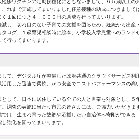
疱疹ワクチンの定期接種化にともないまして、６５歳以上の
。これまで実施してまいりました任意接種の助成につきまして
じく１回につき４，０００円の助成を行ってまいります。
減し、切れ目のない子育ての支援を図るため、妊娠から出産
カタログ、１歳育児相談時に絵本、小学校入学児童へのランド
して行ってまいります。
まして、デジタル庁が整備した政府共通のクラウドサービス利
限活用した迅速で柔軟、かつ安全でコストパフォーマンスの高
として、日本に居住している全ての人と世帯を対象とし、５
す。調査の実施に当たり市民の皆さまには、ご協力いただきま
では、生まれ育った故郷や応援したい自治体へ寄附ができる
指し強化を図ってまいります。