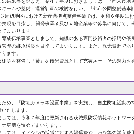
この結果等を踏まえ、令和７年度におきましては、『潮来市地
スキームや整備・運営計画の検討を行い、『都市公園整備基本
ジ周辺地区における新産業拠点整備事業では、令和６年度にお
の実現を目指し、開発事業者及び立地企業等の募集に向けて、
めてまいります。
育成伝承事業としまして、知識のある専門技術者の招聘や優
育管理の継承構築を目指してまいります。また、観光資源であ
いります。
棚等を整備し『藤』を観光資源として充実させ、その魅力を
るため、『防犯カメラ等設置事業』を実施し、自主防犯活動の
付いたします。
しては、令和７年度に更新される茨城県防災情報ネットワー
テナ更新を進めてまいります。
しては、イノシシの捕獲に対する報償費や、わな等の購入費