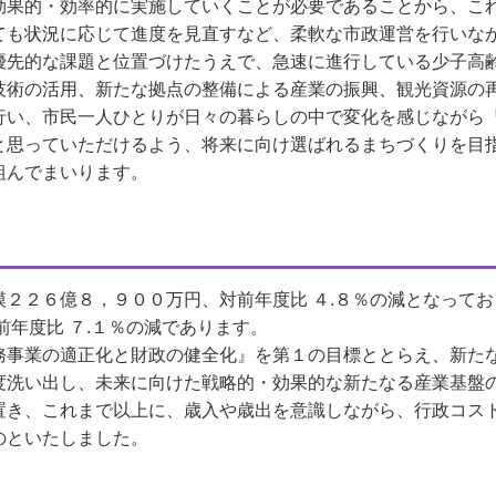
効果的・効率的に実施していくことが必要であることから、こ
ても状況に応じて進度を見直すなど、柔軟な市政運営を行いな
優先的な課題と位置づけたうえで、急速に進行している少子高
技術の活用、新たな拠点の整備による産業の振興、観光資源の
行い、市民一人ひとりが日々の暮らしの中で変化を感じながら
と思っていただけるよう、将来に向け選ばれるまちづくりを目
組んでまいります。
模２２６億８，９００万円、対前年度比 ４
.
８％の減となってお
前年度比 ７
.
１％の減であります。
務事業の適正化と財政の健全化』を第１の目標ととらえ、
新た
度洗い出し、未来に向けた戦略的・効果的な新たなる産業基盤
置き、
これまで以上に、歳入や歳出を意識しながら、行政コス
のといたしました。