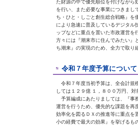
た財源の中で優先順位を付けながら
を行い、また必要な事業につきまし
ち・ひと・しごと創生総合戦略』を
により急速に普及しているデジタル
ップなどに重点を置いた市政運営を
方々には『潮来市に住んでみたい』
ち潮来』の実現のため、全力で取り
令和７年度予算について
令和７年度当初予算は、全会計規
しては１２９億 １，８００万円、対
予算編成にあたりまして
は、『事
運営を行うため、優先的な課題を再
効率化を図るＤＸの推進等に重点を
小の経費で最大の効果』を挙げるも