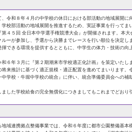
て、令和８年４月の中学校の休日における部活動の地域展開に
、学校部活動の地域展開を推進するため、実証事業を行ってま
第４５回 全日本中学選手権競漕大会』が開催されます。本大
クルーが参加し、予選から決勝までレースを行い順位を決定し
発揮できる環境を提供するとともに、中学生の体力・技術の向
和６年３月に『第２期潮来市学校適正化計画』を策定いたし
の将来推計に基づく適正規模・適正配置を進めてまいります。
一中学校・牛堀中学校の統合』に伴い、統合準備委員会への補
ました学校給食の完全無償化につきましてもこれまでどおり
る地域連携拠点整備事業では、令和６年度に都市公園整備基本