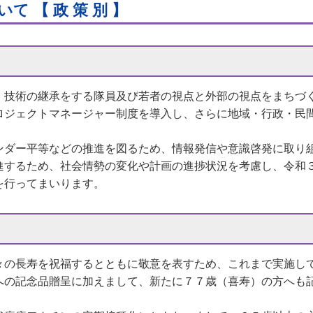
 【 政 策 別 】
、技術の継承をする隊員及び若者の視点と外部の視点をまちづ
ロジェクトマネージャー制度を導入し、さらに地域・行政・民
ダー平等などの推進を図るため、情報発信や意識啓発に取り
進するため、社会情勢の変化や計画の進捗状況を考慮し、令和
を行ってまいります。
々の長寿を祝福するとともに敬意を表すため、これまで実施し
への記念品贈呈に加えまして、新たに７７歳（喜寿）の方へも