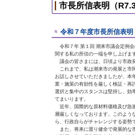
市長所信表明（R7.3
令和７年度市長所信表明
令和７年 第１回 潮来市議会定例
関する私の所信の一端を申し上げま
議会の皆さまには、日頃より市政発
これまで、私は潮来市の発展と市民
お話しさせていただきましたが、本
業・施策の有効性を厳しく検証・再
選択と集中のスタンスは堅持し、効
てまいります。
近年、国際的な原材料価格及び急激
層厳しくなっております。このよう
ら、行政自らがチャレンジする姿勢
また、将来に渡り健全で発展的な市