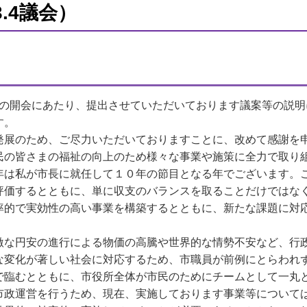
.4議会）
会の開会にあたり、提出させていただいております議案等の説
す。
展のため、ご尽力いただいておりますことに、改めて感謝を
の皆さまの福祉の向上のため様々な事業や施策に全力で取り
年は私が市長に就任して１０年の節目となる年でございます。
評価するとともに、単に収支のバランスを取ることだけではな
率的で実効性の高い事業を構築するとともに、新たな課題に対
な円安の進行による物価の高騰や世界的な情勢不安など、
行
な変化が著しい社会に対応するため、市職員が前例にとらわれ
で臨むとともに、市役所全体が市民のためにチームとして一丸
政運営を行うため、現在、実施しております事業等について