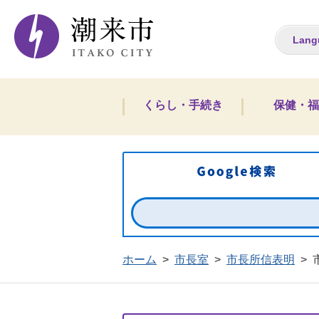
潮来市ホームペー
Lang
くらし・手続き
保健・福
ホーム
>
市長室
>
市長所信表明
>