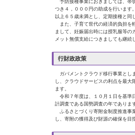
予防接種事業におきましては、帯状
つき４，０００円の助成を行います
以上６５歳未満とし、定期接種と同
また、子育て世代の経済的負担を軽
まして、妊娠届出時には授乳服等の
メット無償支給につきましても
継続
行財政政策
ガバメントクラウド移行事業とし
し、クラウドサービスの利点を最大
ます。
令和７年度は、１０月１日を基準日
計調査である国勢調査の年でありま
ふるさとづくり寄附金制度推進事業
し、寄附の獲得及び財源の確保を目