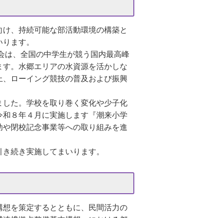
向け、持続可能な部活動環境の構築と
いります。
会は、全国の中学生が競う国内最高峰
ます。水郷エリアの水資源を活かしな
上、ローイング競技の普及および振興
ました。学校を取り巻く変化や少子化
令和８年４月に実施します『潮来小学
助や閉校記念事業等への取り組みを進
引き続き実施してまいります。
構想を策定するとともに、民間活力の