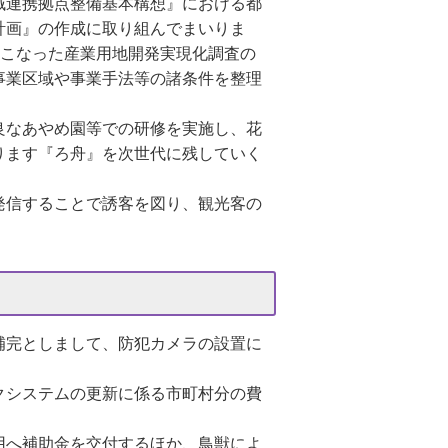
域連携拠点整備基本構想』における都
計画』の作成に取り組んでまいりま
こなった産業用地開発実現化調査の
事業区域や事業手法等の諸条件を整理
良なあやめ園等での研修を実施し、花
ります『ろ舟』を次世代に残していく
発信することで誘客を図り、観光客の
補完としまして、防犯カメラの設置に
クシステムの更新に係る市町村分の費
用へ補助金を交付するほか、鳥獣によ