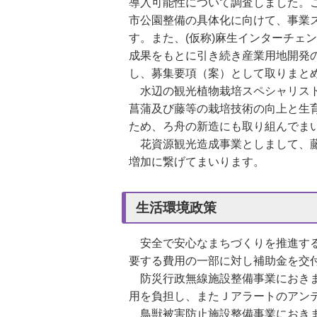
導入可能性について調査しました。
市公園整備の具体化に向けて、事業
す。また、
(
仮称
)
麻生インターチェン
成果をもとに引き続き産業用地開発
し、募集要項（案）として取りまと
水辺の観光植物栽培スペシャリスト
菖蒲及び藤等の栽培技術の向上と生
ため、ろ舟の新造にも取り組んでま
花資源観光造成事業としまして、藤
増加に繋げてまいります。
生活環境政策
安全で安心なまちづくりを推進す
要する費用の一部に対し補助金を交
防災行政無線施設整備事業におきま
用を負担し、またＪアラートのアン
鳥獣被害防止施設整備事業におきま