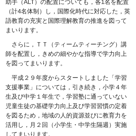
助手（
ALT
）の配置についても，各
1
名を配置
（計
4
名体制）し，国際化時代に対応した，英
語教育の充実と国際理解教育の推進を図って
まいります。
さらに，ＴＴ（ティームティーチング）講
師を配置し，きめの細やかな指導で学力向上
を図ってまいります。
平成２９年度からスタートしました「学習
支援事業」については，引き続き，小学４年
生及び中学１年生で，学習塾に通っていない
児童生徒の基礎学力向上及び学習習慣の定着
を図るため，地域の人的資源並びに教育力を
活用し，月２回（小学生・中学生隔週）実施
してまいります。