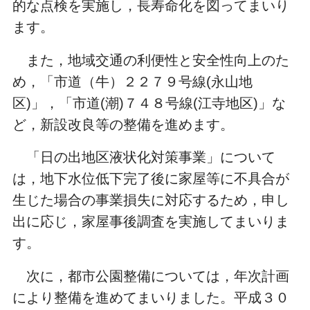
的な点検を実施し，長寿命化を図ってまいり
ます。
また，地域交通の利便性と安全性向上のた
め，「市道（牛）２２７９号線
(
永山地
区
)
」，「市道
(
潮
)
７４８号線
(
江寺地区
)
」な
ど，新設改良等の整備を進めます。
「日の出地区液状化対策事業」について
は，地下水位低下完了後に家屋等に不具合が
生じた場合の事業損失に対応するため，申し
出に応じ，家屋事後調査を実施してまいりま
す。
次に，都市公園整備については，年次計画
により整備を進めてまいりました。平成３０