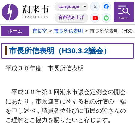
Twitter
Facebo
Language
潮来市
YouTube
LINE
音声読み上げ
ホーム
市長室
>
市長所信表明
>
市長所信表明（H30.
市長所信表明（H30.3.2議会）
平成３０年度 市長所信表明
平成３０年第１回潮来市議会定例会の開会
にあたり，市政運営に関する私の所信の一端
を申し述べ，議員各位並びに市民の皆さんの
ご理解とご協力を賜りたいと存じます。