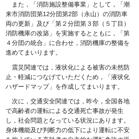
また，「消防施設整備事業」として，「潮
来市消防団第
12
分団第
2
部（永山）の消防車
両の更新」及び「第２分団第３部（５丁目）
消防機庫の改築」を実施するとともに，「第
４分団の統合」に合わせ，消防機庫の整備を
進めてまいります。
震災関連では，液状化による被害の未然防
止・軽減につなげていただくため，「液
状化
ハザードマップ」を作成してまいります。
次に，交通安全関連では，昨今，全国各地
で高齢者の運転による交通死亡事故が発生
し，社会問題となっている状況にあります。
身体機能及び判断力の低下により運転に不安